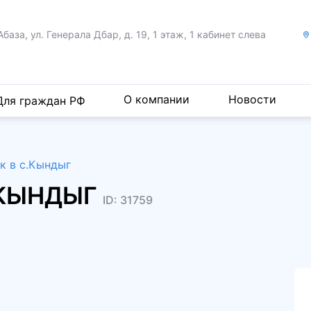
Абаза, ул. Генерала Дбар,
д. 19, 1 этаж, 1 кабинет слева
О компании
Новости
Для граждан РФ
к в с.Кындыг
С.КЫНДЫГ
ID: 31759