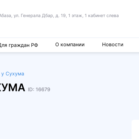
Абаза, ул. Генерала Дбар,
д. 19, 1 этаж, 1 кабинет слева
О компании
Новости
Для граждан РФ
к у Сухума
УХУМА
ID: 16679