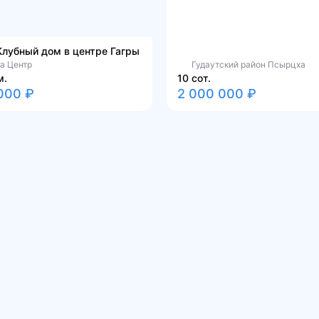
Клубный дом в центре Гагры
а Центр
Гудаутский район Псырцха
м.
10 сот.
000 ₽
2 000 000 ₽