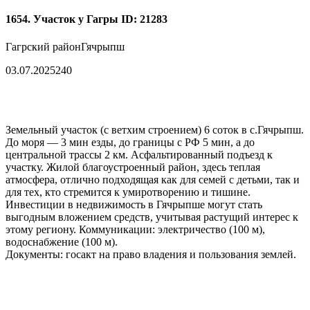
1654. Участок у Гагры
ID: 21283
Гагрский район
Гячрыпш
03.07.2025
240
Земельный участок (с ветхим строением) 6 соток в с.Гячрыпш.
До моря — 3 мин езды, до границы с РФ 5 мин, а до
центральной трассы 2 км. Асфальтированный подъезд к
участку. Жилой благоустроенный район, здесь теплая
атмосфера, отлично подходящая как для семей с детьми, так и
для тех, кто стремится к умиротворению и тишине.
Инвестиции в недвижимость в Гячрыпше могут стать
выгодным вложением средств, учитывая растущий интерес к
этому региону. Коммуникации: электричество (100 м),
водоснабжение (100 м).
Документы: госакт на право владения и пользования землей.