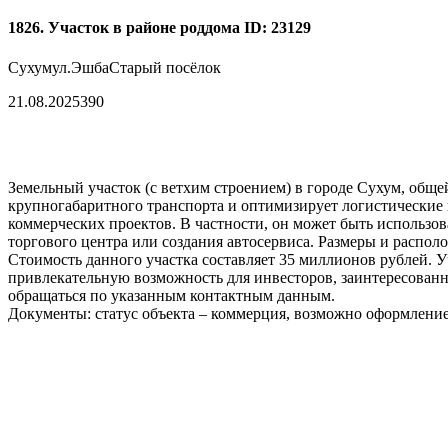
1826. Участок в районе роддома
ID: 23129
Сухум
ул.Эшба
Старый посёлок
21.08.2025
390
Земельный участок (с ветхим строением) в городе Сухум, общей
крупногабаритного транспорта и оптимизирует логистические
коммерческих проектов. В частности, он может быть использов
торгового центра или создания автосервиса. Размеры и распол
Стоимость данного участка составляет 35 миллионов рублей. 
привлекательную возможность для инвесторов, заинтересованн
обращаться по указанным контактным данным.
Документы: статус объекта – коммерция, возможно оформление