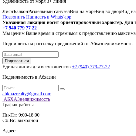
Удаленность от моря
3+ линия
Лифт
Балкон
Раздельный санузел
Вид на море
Вид во двор
Вид на
Позвонить
Написать в Whats`app
Указанная локация носит ориентировочный характер. Для п
+7 940 779 77 22
Мы ценим Ваше время и стремимся к предоставлению максималь
Подпишись на рассылку предложений от Абхазнедвижимость
Подписаться
Единая линия для всех клиентов
+7 (940) 779-77-22
Недвижимость в Абхазии
abkhazrealty@gmail.com
АБХАЗнедвижимость
График работы
Пн-Пт: 9:00-18:00
Сб-Вс: выходной
Адрес: