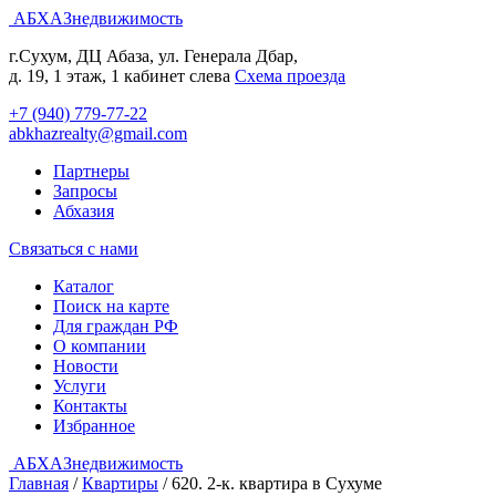
АБХАЗнедвижимость
г.Сухум, ДЦ Абаза, ул. Генерала Дбар,
д. 19, 1 этаж, 1 кабинет слева
Cхема проезда
+7 (940) 779-77-22
abkhazrealty@gmail.com
Партнеры
Запросы
Абхазия
Связаться с нами
Каталог
Поиск на карте
Для граждан РФ
О компании
Новости
Услуги
Контакты
Избранное
АБХАЗнедвижимость
Главная
/
Квартиры
/
620. 2-к. квартира в Сухуме