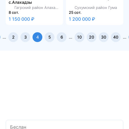
с.Алахадзы
Гагрский район Алахадзы
Сухумский район Гума
8 сот.
25 сот.
1 150 000 ₽
1 200 000 ₽
...
2
3
4
5
6
...
10
20
30
40
...
ПОМОЖЕМ ОПРЕДЕЛИТЬСЯ
С ВЫБОРОМ
Заполните форму и мы свяжемся с вами в ближайшее
время