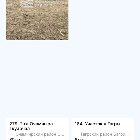
279. 2 га Очамчыра-
184. Участок у Гагры
Ткуарчал
Очамчирский район Очамчыра
Гагрский район Багрипш
80 сот.
6 сот.